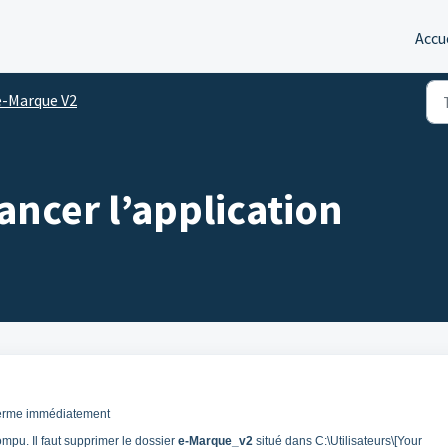
Accu
e-Marque V2
ancer l’application
 ferme immédiatement
pu. Il faut supprimer le dossier
e-Marque_v2
situé dans C:\Utilisateurs\[Your