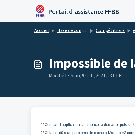
Passer au contenu principal
Portail d'assistance FFBB
Accueil
Base de connaissances
Compétitions
Impossible de l
Modifié le Sam, 9 Oct., 2021 à 3:01 H
1/ Constat : l’application commencer à démarrer puis se
2/ Cela est dû à un problème de cache e-Marque V2 corrom